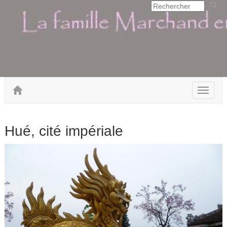
Toggle
navigat
Hué, cité impériale